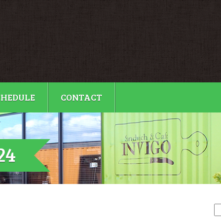
CHEDULE
CONTACT
24
検
索