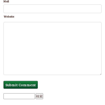
Mail
Website
検
索: